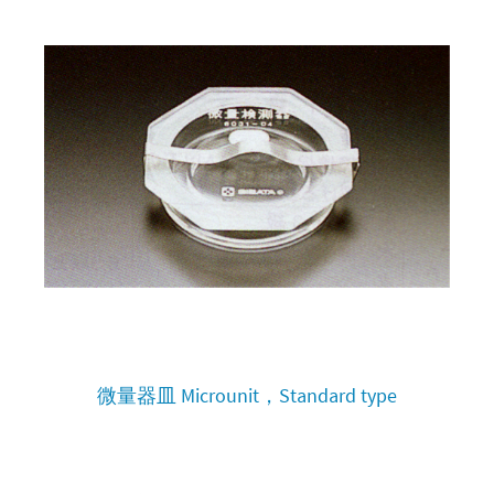
微量器皿 Microunit，Standard type