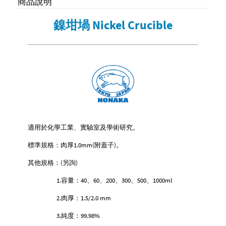
商品說明
鎳坩堝 Nickel Crucible
適用於化學工業、實驗室及學術研究。
1.0mm(
)
標準規格：肉厚
附蓋子
。
(
)
其他規格：
另詢
1.
40
60
200
300
500
1000ml
容量：
、
、
、
、
、
2.
1.5/2.0 mm
肉厚：
3.
99.98%
純度：