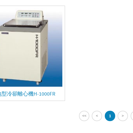
型冷卻離心機H-1000FR
<<
<
1
>