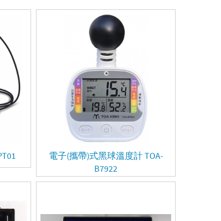
T01
電子(攜帶)式黑球溫度計 TOA-
B7922